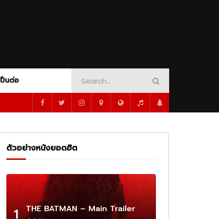
AMOUNT+
CRIME
PEACOCK
DINOSAUR ADVENTURE
SHOWTIME
ORT
MUSICAL
MYSTERY
1080P
PSYCHOLOGY
ROMANCE
SCI-FI
WAR
WESTERN
WHODUNNIT
เป็นต่อ
1080P
ซับไทย
02:16
AMOUNT+
CRIME
PEACOCK
DINOSAUR ADVENTURE
SHOWTIME
 –
Cassandro – Official Trailer | Prime
Video
ORT
MUSICAL
MYSTERY
1080P
ตัวอย่างหนังยอดฮิต
PSYCHOLOGY
ROMANCE
SCI-FI
02:25
WAR
WESTERN
WHODUNNIT
1080P
1080P
1080P
1080P
ร่ผู้
The Amateur เมื่อร้ายสมัครเล่น ลุกขึ้น
ว่าเดิม
ทวงความยุติธรรมด้วยตัวเอง
1080P
ซับไทย
02:16
THE BATMAN – Main Trailer
1