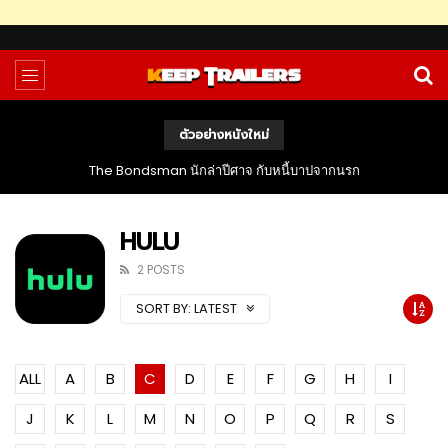
ตัวอย่างหนังใหม่
The Bondsman นักล่าปีศาจ กับหนี้บาปจากนรก
HULU
2 POSTS
SORT BY:
LATEST
ALL
A
B
C
D
E
F
G
H
I
J
K
L
M
N
O
P
Q
R
S