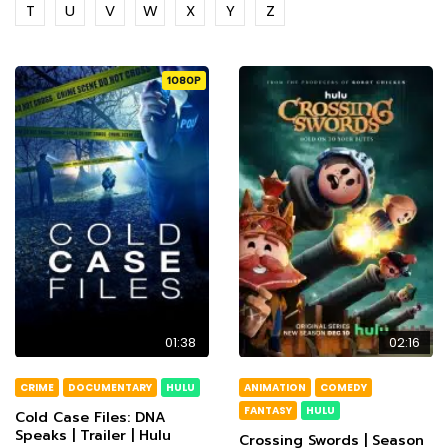
T
U
V
W
X
Y
Z
1080P
01:38
02:16
CRIME
DOCUMENTARY
HULU
ANIMATION
COMEDY
FANTASY
HULU
Cold Case Files: DNA
Speaks | Trailer | Hulu
Crossing Swords | Season