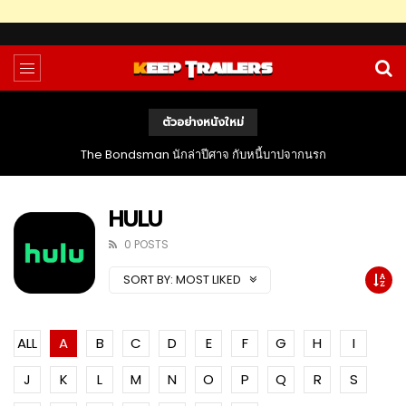
ตัวอย่างหนังใหม่
The Bondsman นักล่าปีศาจ กับหนี้บาปจากนรก
HULU
0 POSTS
SORT BY:
MOST LIKED
ALL
A
B
C
D
E
F
G
H
I
J
K
L
M
N
O
P
Q
R
S