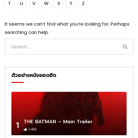
T
U
V
W
X
Y
Z
It seems we can’t find what you’re looking for. Perhaps
searching can help.
ตัวอย่างหนังยอดฮิต
THE BATMAN – Main Trailer
1
1.4M