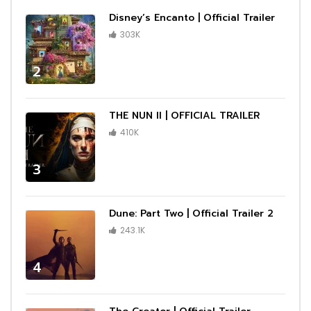
Disney’s Encanto | Official Trailer
303K
2
THE NUN II | OFFICIAL TRAILER
410K
3
Dune: Part Two | Official Trailer 2
243.1K
4