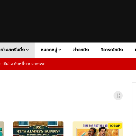
V+
ATION
DISNEY+
BIOGRAPHY
HBO MAX
COMEDY
HULU
CONSPIRACY THRILER
NETFLIX
PAR
FAMILY
FANTASY
HISTORY
HORROR
MOTORSP
1080P
RAMA
PSYCHOLOGICAL HORROR
PSYCHOLOGICAL THRILLER
Y
SUPERHERO
SUPERNATURAL HORROR
THRILLER
ย่างสตรีมมิ่ง
หมวดหมู่
ข่าวหนัง
วิจารณ์หนัง
าปีศาจ กับหนี้บาปจากนรก
เสียงอังกฤษ
1080P
ซับไทย
02:27
V+
ATION
DISNEY+
BIOGRAPHY
HBO MAX
COMEDY
HULU
CONSPIRACY THRILER
NETFLIX
PAR
ness – Official Teaser |
The Wheel of Time Season 2
 Video
Official Trailer | Prime Video
FAMILY
FANTASY
HISTORY
HORROR
MOTORSP
1080P
RAMA
PSYCHOLOGICAL HORROR
PSYCHOLOGICAL THRILLER
5
02:20
Y
SUPERHERO
SUPERNATURAL HORROR
THRILLER
1080P
1080P
1080P
1080P
ndsman นักล่าปีศาจ กับหนี้บาป
Superman การกลับมาของซูเปอร์ฮีโ
ก
เป็นตำนาน พร้อมพลังใจที่ยิ่งใหญ่ก
เสียงอังกฤษ
1080P
ซับไทย
02:27
1080P