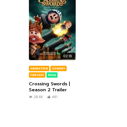
02:16
ANIMATION
COMEDY
FANTASY
HULU
Crossing Swords |
Season 2 Trailer
28.6K
461