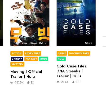
6
02:10
01:38
ACTION
ADVENTURE
CRIME
DOCUMENTARY
DISNEY+
FANTASY
HULU
HULU
MYSTERY
Cold Case Files:
DNA Speaks |
Moving | Official
Trailer | Hulu
Trailer | Hulu
29.4K
165
491.5K
3K