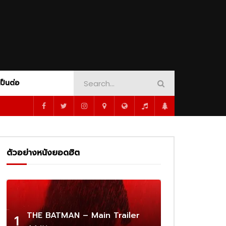
AMOUNT+
CRIME
PEACOCK
DINOSAUR ADVENTURE
SHOWTIME
ORT
MUSICAL
MYSTERY
1080P
PSYCHOLOGY
ROMANCE
SCI-FI
WAR
WESTERN
WHODUNNIT
เป็นต่อ
1080P
ซับไทย
02:16
AMOUNT+
CRIME
PEACOCK
DINOSAUR ADVENTURE
SHOWTIME
 –
Cassandro – Official Trailer | Prime
Video
ORT
MUSICAL
MYSTERY
1080P
ตัวอย่างหนังยอดฮิต
PSYCHOLOGY
ROMANCE
SCI-FI
02:25
WAR
WESTERN
WHODUNNIT
1080P
1080P
1080P
1080P
ร่ผู้
The Amateur เมื่อร้ายสมัครเล่น ลุกขึ้น
ว่าเดิม
ทวงความยุติธรรมด้วยตัวเอง
1080P
ซับไทย
02:16
THE BATMAN – Main Trailer
1