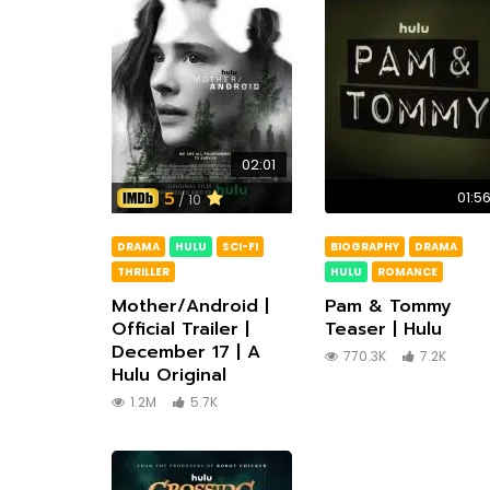
02:01
5
01:5
/ 10
DRAMA
HULU
SCI-FI
BIOGRAPHY
DRAMA
THRILLER
HULU
ROMANCE
Mother/Android |
Pam & Tommy
Official Trailer |
Teaser | Hulu
December 17 | A
770.3K
7.2K
Hulu Original
1.2M
5.7K