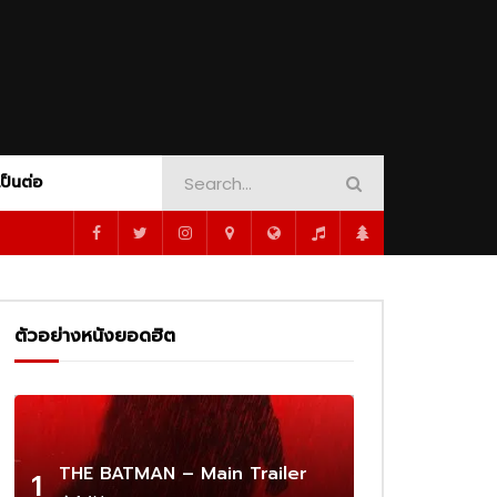
AMOUNT+
CRIME
PEACOCK
DINOSAUR ADVENTURE
SHOWTIME
ORT
MUSICAL
MYSTERY
1080P
PSYCHOLOGY
ROMANCE
SCI-FI
WAR
WESTERN
WHODUNNIT
เป็นต่อ
1080P
ซับไทย
02:16
AMOUNT+
CRIME
PEACOCK
DINOSAUR ADVENTURE
SHOWTIME
 –
Cassandro – Official Trailer | Prime
Video
ORT
MUSICAL
MYSTERY
1080P
ตัวอย่างหนังยอดฮิต
PSYCHOLOGY
ROMANCE
SCI-FI
02:25
WAR
WESTERN
WHODUNNIT
1080P
1080P
1080P
1080P
ร่ผู้
The Amateur เมื่อร้ายสมัครเล่น ลุกขึ้น
ว่าเดิม
ทวงความยุติธรรมด้วยตัวเอง
1080P
ซับไทย
02:16
THE BATMAN – Main Trailer
1