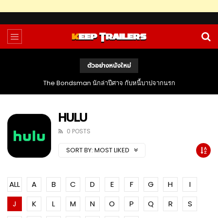
ตัวอย่างหนังใหม่
The Bondsman นักล่าปีศาจ กับหนี้บาปจากนรก
HULU
0 POSTS
SORT BY:
MOST LIKED
ALL
A
B
C
D
E
F
G
H
I
J
K
L
M
N
O
P
Q
R
S