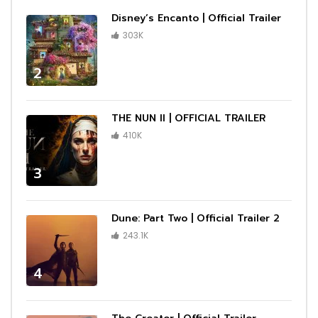
Disney’s Encanto | Official Trailer
303K
2
THE NUN II | OFFICIAL TRAILER
410K
3
Dune: Part Two | Official Trailer 2
243.1K
4