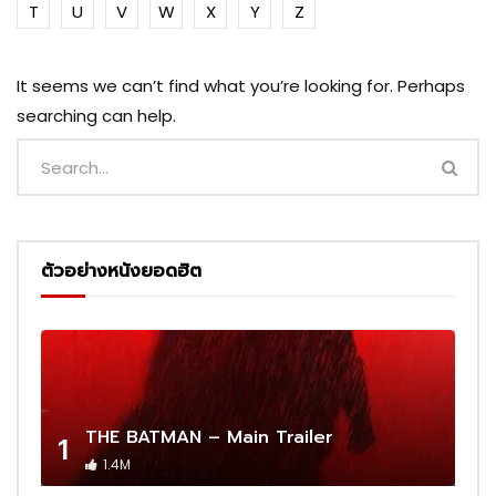
T
U
V
W
X
Y
Z
It seems we can’t find what you’re looking for. Perhaps
searching can help.
ตัวอย่างหนังยอดฮิต
THE BATMAN – Main Trailer
1
1.4M