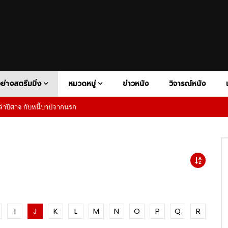
V+
ATION
DISNEY+
BIOGRAPHY
HBO MAX
COMEDY
HULU
CONSPIRACY THRILER
NETFLIX
PAR
FAMILY
FANTASY
HISTORY
HORROR
MOTORSP
1080P
RAMA
PSYCHOLOGICAL HORROR
PSYCHOLOGICAL THRILLER
Y
SUPERHERO
SUPERNATURAL HORROR
THRILLER
ย่างสตรีมมิ่ง
หมวดหมู่
ข่าวหนัง
วิจารณ์หนัง
าปีศาจ กับหนี้บาปจากนรก
เสียงอังกฤษ
1080P
ซับไทย
02:27
V+
ATION
DISNEY+
BIOGRAPHY
HBO MAX
COMEDY
HULU
CONSPIRACY THRILER
NETFLIX
PAR
ness – Official Teaser |
The Wheel of Time Season 2
 Video
Official Trailer | Prime Video
FAMILY
FANTASY
HISTORY
HORROR
MOTORSP
1080P
RAMA
PSYCHOLOGICAL HORROR
PSYCHOLOGICAL THRILLER
5
02:20
Y
SUPERHERO
SUPERNATURAL HORROR
THRILLER
1080P
1080P
1080P
1080P
ndsman นักล่าปีศาจ กับหนี้บาป
Superman การกลับมาของซูเปอร์ฮีโ
ก
เป็นตำนาน พร้อมพลังใจที่ยิ่งใหญ่ก
เสียงอังกฤษ
1080P
ซับไทย
02:27
I
J
K
L
M
N
O
P
Q
R