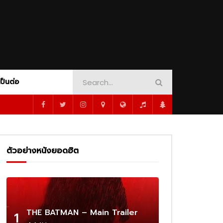
AMOUNT+
CRIME
PEACOCK
DINOSAUR ADVENTURE
SHOWTIME
ORT
MUSICAL
MYSTERY
1080P
PSYCHOLOGY
ROMANCE
SCI-FI
WAR
WESTERN
WHODUNNIT
เป็นต่อ
1080P
ซับไทย
02:16
AMOUNT+
CRIME
PEACOCK
DINOSAUR ADVENTURE
SHOWTIME
 –
Cassandro – Official Trailer | Prime
Video
ORT
MUSICAL
MYSTERY
1080P
ตัวอย่างหนังยอดฮิต
PSYCHOLOGY
ROMANCE
SCI-FI
02:25
WAR
WESTERN
WHODUNNIT
1080P
1080P
1080P
1080P
ร่ผู้
The Amateur เมื่อร้ายสมัครเล่น ลุกขึ้น
ว่าเดิม
ทวงความยุติธรรมด้วยตัวเอง
1080P
ซับไทย
02:16
THE BATMAN – Main Trailer
1