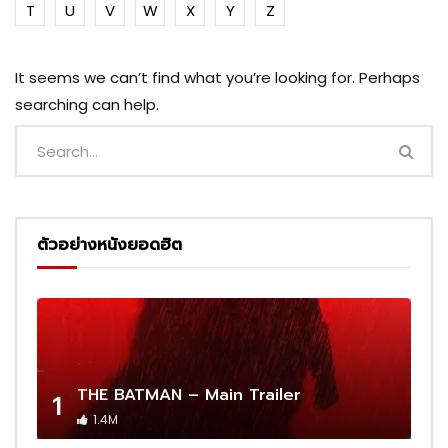
T
U
V
W
X
Y
Z
It seems we can’t find what you’re looking for. Perhaps
searching can help.
ตัวอย่างหนังยอดฮิต
THE BATMAN – Main Trailer
1
1.4M