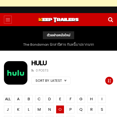
ตัวอย่างหนังใหม่
The Bondsman นักล่าปีศาจ กับหนี้บาปจากนรก
HULU
0 POSTS
SORT BY:
LATEST
ALL
A
B
C
D
E
F
G
H
I
J
K
L
M
N
O
P
Q
R
S