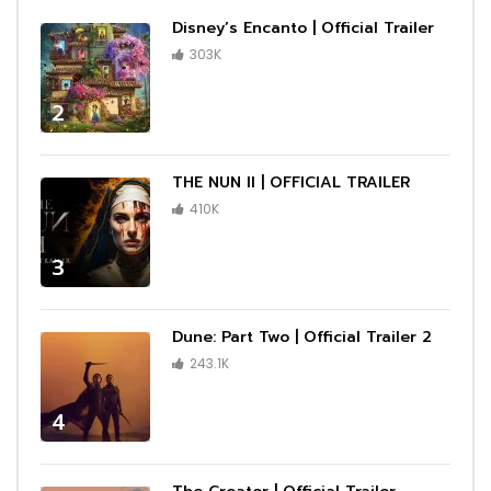
Disney’s Encanto | Official Trailer
303K
2
THE NUN II | OFFICIAL TRAILER
410K
3
Dune: Part Two | Official Trailer 2
243.1K
4