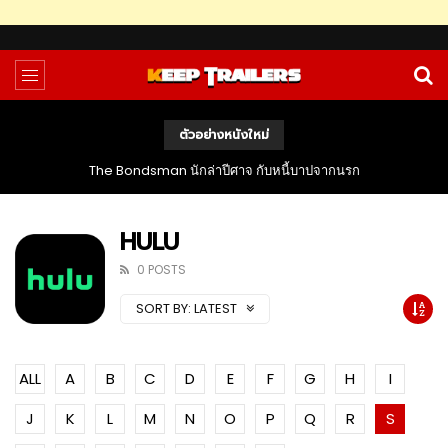
ตัวอย่างหนังใหม่
The Bondsman นักล่าปีศาจ กับหนี้บาปจากนรก
HULU
0 POSTS
SORT BY:
LATEST
ALL
A
B
C
D
E
F
G
H
I
J
K
L
M
N
O
P
Q
R
S