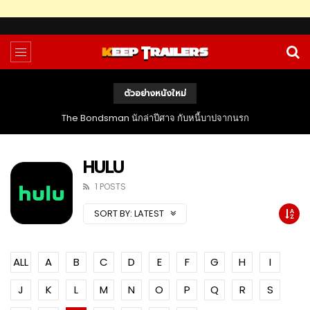
ตัวอย่างหนังใหม่
The Bondsman นักล่าปีศาจ กับหนี้บาปจากนรก
HULU
1 POSTS
SORT BY:
LATEST
ALL
A
B
C
D
E
F
G
H
I
J
K
L
M
N
O
P
Q
R
S