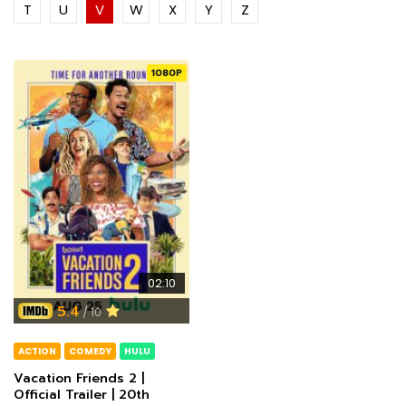
T
U
V
W
X
Y
Z
1080P
02:10
5.4
/ 10
ACTION
COMEDY
HULU
Vacation Friends 2 |
Official Trailer | 20th