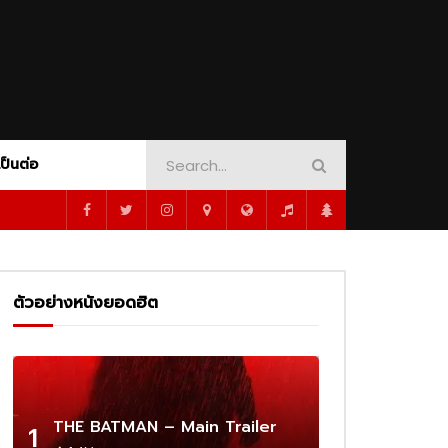
AMOUNT+
CRIME
PEACOCK
DINOSAUR ADVENTURE
SHOWTIME
ORT
MUSICAL
MYSTERY
1080P
PSYCHOLOGY
ROMANCE
SCI-FI
WAR
WESTERN
WHODUNNIT
เป็นต่อ
1080P
ซับไทย
02:16
AMOUNT+
CRIME
PEACOCK
DINOSAUR ADVENTURE
SHOWTIME
 –
Cassandro – Official Trailer | Prime
Video
ORT
MUSICAL
MYSTERY
1080P
ตัวอย่างหนังยอดฮิต
PSYCHOLOGY
ROMANCE
SCI-FI
02:25
WAR
WESTERN
WHODUNNIT
1080P
1080P
1080P
1080P
ร่ผู้
The Amateur เมื่อร้ายสมัครเล่น ลุกขึ้น
ว่าเดิม
ทวงความยุติธรรมด้วยตัวเอง
1080P
ซับไทย
02:16
THE BATMAN – Main Trailer
1