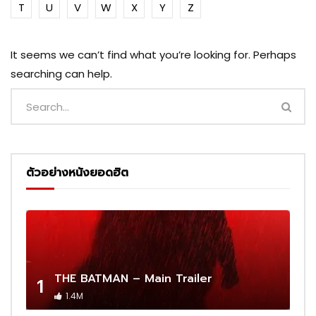
T
U
V
W
X
Y
Z
It seems we can’t find what you’re looking for. Perhaps
searching can help.
ตัวอย่างหนังยอดฮิต
THE BATMAN – Main Trailer
1
1.4M