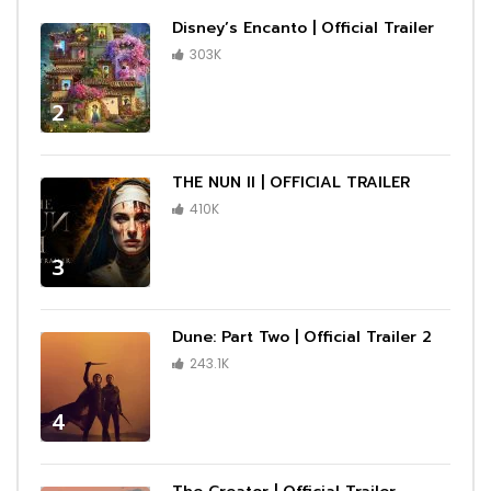
Disney’s Encanto | Official Trailer
303K
2
THE NUN II | OFFICIAL TRAILER
410K
3
Dune: Part Two | Official Trailer 2
243.1K
4