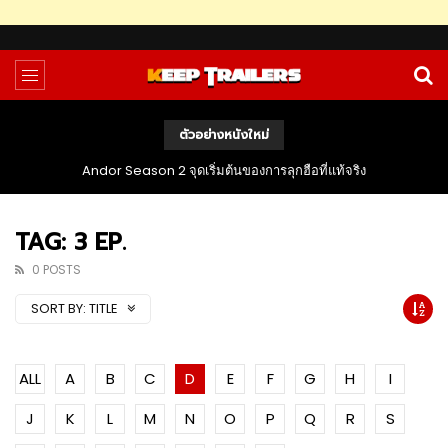
ตัวอย่างหนังใหม่
The Bondsman นักล่าปีศาจ กับหนี้บาปจากนรก
TAG: 3 EP.
0 POSTS
SORT BY:
TITLE
ALL
A
B
C
D
E
F
G
H
I
J
K
L
M
N
O
P
Q
R
S