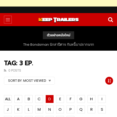
ตัวอย่างหนังใหม่
The Bondsman นักล่าปีศาจ กับหนี้บาปจากนรก
TAG: 3 EP.
0 POSTS
SORT BY:
MOST VIEWED
ALL
A
B
C
D
E
F
G
H
I
J
K
L
M
N
O
P
Q
R
S