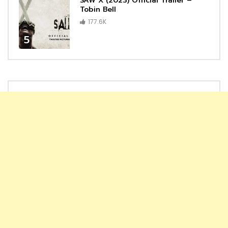
SAW X (2023) Official Trailer –
Tobin Bell
177.6K
5