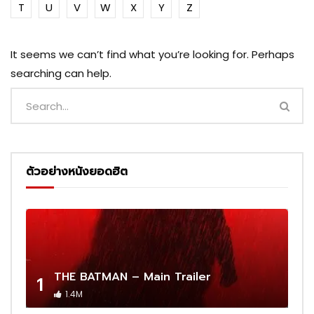
T
U
V
W
X
Y
Z
It seems we can’t find what you’re looking for. Perhaps
searching can help.
ตัวอย่างหนังยอดฮิต
THE BATMAN – Main Trailer
1
1.4M