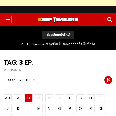
ตัวอย่างหนังใหม่
The Bondsman นักล่าปีศาจ กับหนี้บาปจากนรก
TAG: 3 EP.
0 POSTS
SORT BY:
TITLE
ALL
A
B
C
D
E
F
G
H
I
J
K
L
M
N
O
P
Q
R
S