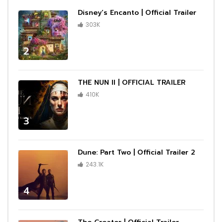
Disney’s Encanto | Official Trailer
303K
2
THE NUN II | OFFICIAL TRAILER
410K
3
Dune: Part Two | Official Trailer 2
243.1K
4