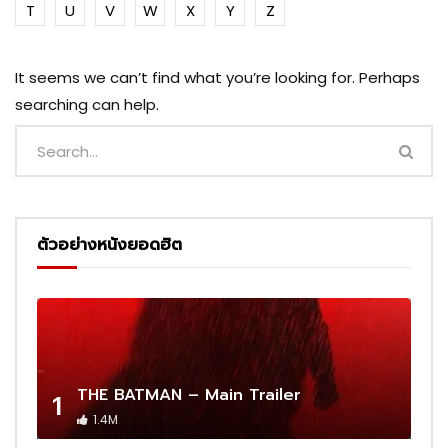
T
U
V
W
X
Y
Z
It seems we can’t find what you’re looking for. Perhaps
searching can help.
ตัวอย่างหนังยอดฮิต
THE BATMAN – Main Trailer
1
1.4M