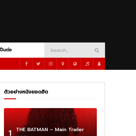
AMOUNT+
CRIME
PEACOCK
DINOSAUR ADVENTURE
SHOWTIME
ORT
MUSICAL
MYSTERY
1080P
PSYCHOLOGY
ROMANCE
SCI-FI
WAR
WESTERN
WHODUNNIT
เป็นต่อ
1080P
ซับไทย
02:16
AMOUNT+
CRIME
PEACOCK
DINOSAUR ADVENTURE
SHOWTIME
 –
Cassandro – Official Trailer | Prime
Video
ORT
MUSICAL
MYSTERY
1080P
ตัวอย่างหนังยอดฮิต
PSYCHOLOGY
ROMANCE
SCI-FI
02:25
WAR
WESTERN
WHODUNNIT
1080P
1080P
1080P
1080P
ร่ผู้
The Amateur เมื่อร้ายสมัครเล่น ลุกขึ้น
ว่าเดิม
ทวงความยุติธรรมด้วยตัวเอง
1080P
ซับไทย
02:16
THE BATMAN – Main Trailer
1