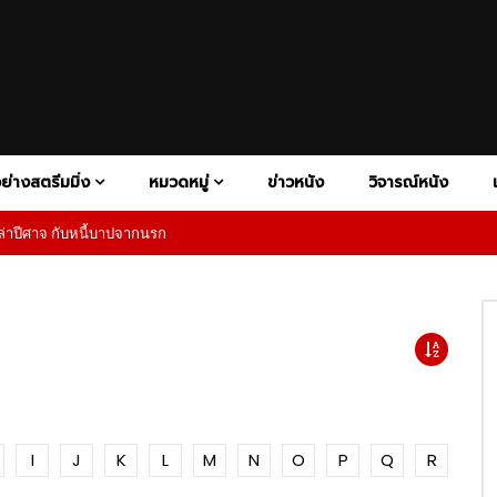
V+
ATION
DISNEY+
BIOGRAPHY
HBO MAX
COMEDY
HULU
CONSPIRACY THRILER
NETFLIX
PAR
FAMILY
FANTASY
HISTORY
HORROR
MOTORSP
1080P
RAMA
PSYCHOLOGICAL HORROR
PSYCHOLOGICAL THRILLER
Y
SUPERHERO
SUPERNATURAL HORROR
THRILLER
ย่างสตรีมมิ่ง
หมวดหมู่
ข่าวหนัง
วิจารณ์หนัง
าปีศาจ กับหนี้บาปจากนรก
เสียงอังกฤษ
1080P
ซับไทย
02:27
V+
ATION
DISNEY+
BIOGRAPHY
HBO MAX
COMEDY
HULU
CONSPIRACY THRILER
NETFLIX
PAR
ness – Official Teaser |
The Wheel of Time Season 2
 Video
Official Trailer | Prime Video
FAMILY
FANTASY
HISTORY
HORROR
MOTORSP
1080P
RAMA
PSYCHOLOGICAL HORROR
PSYCHOLOGICAL THRILLER
5
02:20
Y
SUPERHERO
SUPERNATURAL HORROR
THRILLER
1080P
1080P
1080P
1080P
ndsman นักล่าปีศาจ กับหนี้บาป
Superman การกลับมาของซูเปอร์ฮีโ
ก
เป็นตำนาน พร้อมพลังใจที่ยิ่งใหญ่ก
เสียงอังกฤษ
1080P
ซับไทย
02:27
I
J
K
L
M
N
O
P
Q
R