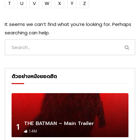
T
U
V
W
X
Y
Z
It seems we can’t find what you’re looking for. Perhaps
searching can help.
ตัวอย่างหนังยอดฮิต
THE BATMAN – Main Trailer
1
1.4M