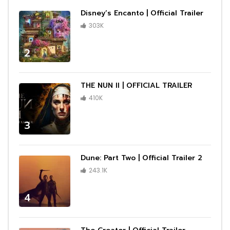
Disney’s Encanto | Official Trailer
303K
2
THE NUN II | OFFICIAL TRAILER
410K
3
Dune: Part Two | Official Trailer 2
243.1K
4