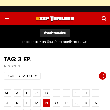
ตัวอย่างหนังใหม่
The Bondsman นักล่าปีศาจ กับหนี้บาปจากนรก
TAG: 3 EP.
0 POSTS
SORT BY:
LATEST
ALL
A
B
C
D
E
F
G
H
I
J
K
L
M
N
O
P
Q
R
S