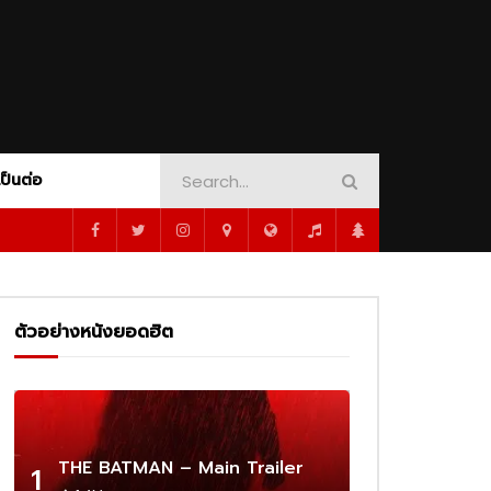
AMOUNT+
CRIME
PEACOCK
DINOSAUR ADVENTURE
SHOWTIME
ORT
MUSICAL
MYSTERY
1080P
PSYCHOLOGY
ROMANCE
SCI-FI
WAR
WESTERN
WHODUNNIT
เป็นต่อ
1080P
ซับไทย
02:16
AMOUNT+
CRIME
PEACOCK
DINOSAUR ADVENTURE
SHOWTIME
 –
Cassandro – Official Trailer | Prime
Video
ORT
MUSICAL
MYSTERY
1080P
ตัวอย่างหนังยอดฮิต
PSYCHOLOGY
ROMANCE
SCI-FI
02:25
WAR
WESTERN
WHODUNNIT
1080P
1080P
1080P
1080P
ร่ผู้
The Amateur เมื่อร้ายสมัครเล่น ลุกขึ้น
ว่าเดิม
ทวงความยุติธรรมด้วยตัวเอง
1080P
ซับไทย
02:16
THE BATMAN – Main Trailer
1