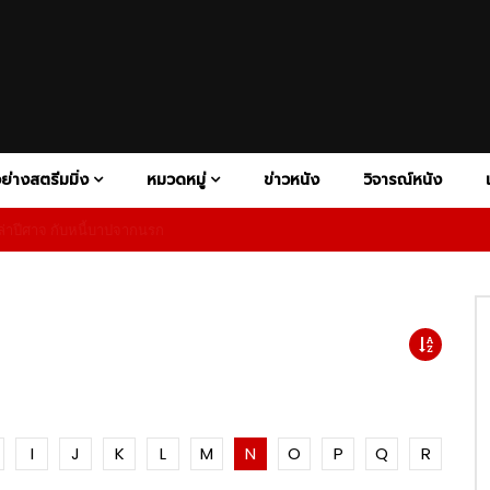
V+
ATION
DISNEY+
BIOGRAPHY
HBO MAX
COMEDY
HULU
CONSPIRACY THRILER
NETFLIX
PAR
FAMILY
FANTASY
HISTORY
HORROR
MOTORSP
1080P
RAMA
PSYCHOLOGICAL HORROR
PSYCHOLOGICAL THRILLER
Y
SUPERHERO
SUPERNATURAL HORROR
THRILLER
ย่างสตรีมมิ่ง
หมวดหมู่
ข่าวหนัง
วิจารณ์หนัง
าปีศาจ กับหนี้บาปจากนรก
เสียงอังกฤษ
1080P
ซับไทย
02:27
V+
ATION
DISNEY+
BIOGRAPHY
HBO MAX
COMEDY
HULU
CONSPIRACY THRILER
NETFLIX
PAR
ness – Official Teaser |
The Wheel of Time Season 2
 Video
Official Trailer | Prime Video
FAMILY
FANTASY
HISTORY
HORROR
MOTORSP
1080P
RAMA
PSYCHOLOGICAL HORROR
PSYCHOLOGICAL THRILLER
5
02:20
Y
SUPERHERO
SUPERNATURAL HORROR
THRILLER
1080P
1080P
1080P
1080P
ndsman นักล่าปีศาจ กับหนี้บาป
Superman การกลับมาของซูเปอร์ฮีโ
ก
เป็นตำนาน พร้อมพลังใจที่ยิ่งใหญ่ก
เสียงอังกฤษ
1080P
ซับไทย
02:27
I
J
K
L
M
N
O
P
Q
R