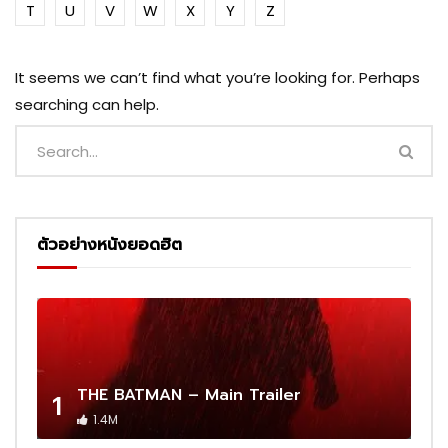
T
U
V
W
X
Y
Z
It seems we can’t find what you’re looking for. Perhaps
searching can help.
ตัวอย่างหนังยอดฮิต
THE BATMAN – Main Trailer
1
1.4M