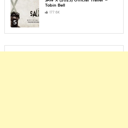
SAW X (2023) Official Trailer –
Tobin Bell
177.6K
5