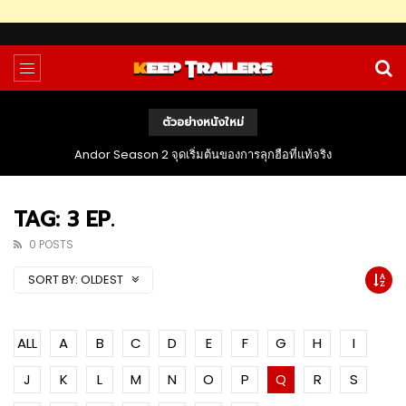
ตัวอย่างหนังใหม่
The Bondsman นักล่าปีศาจ กับหนี้บาปจากนรก
TAG: 3 EP.
0 POSTS
SORT BY:
OLDEST
ALL
A
B
C
D
E
F
G
H
I
J
K
L
M
N
O
P
Q
R
S