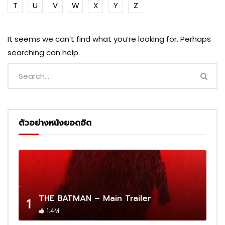
T
U
V
W
X
Y
Z
It seems we can’t find what you’re looking for. Perhaps
searching can help.
ตัวอย่างหนังยอดฮิต
THE BATMAN – Main Trailer
1
1.4M