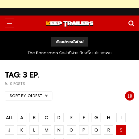
ตัวอย่างหนังใหม่
The Bondsman นักล่าปีศาจ กับหนี้บาปจากนรก
TAG: 3 EP.
0 POSTS
SORT BY:
OLDEST
ALL
A
B
C
D
E
F
G
H
I
J
K
L
M
N
O
P
Q
R
S