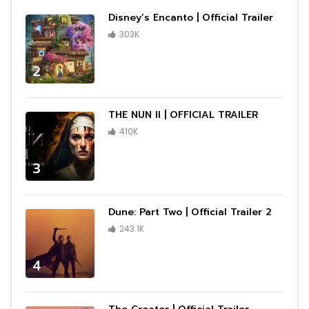
Disney’s Encanto | Official Trailer
303K
2
THE NUN II | OFFICIAL TRAILER
410K
3
Dune: Part Two | Official Trailer 2
243.1K
4