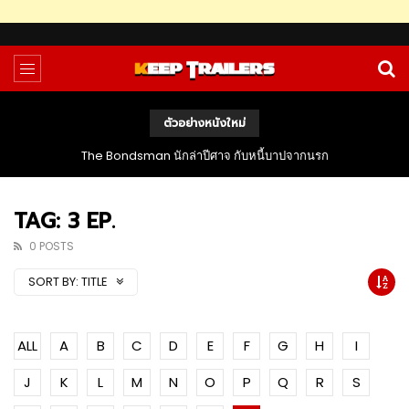
ตัวอย่างหนังใหม่
The Bondsman นักล่าปีศาจ กับหนี้บาปจากนรก
TAG: 3 EP.
0 POSTS
SORT BY:
TITLE
ALL
A
B
C
D
E
F
G
H
I
J
K
L
M
N
O
P
Q
R
S