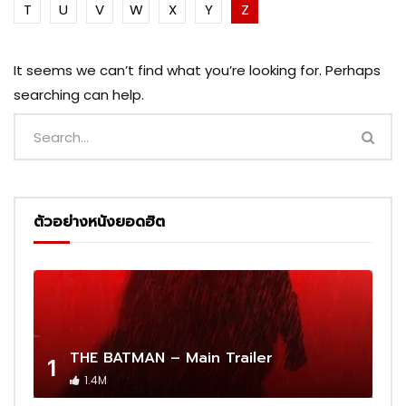
T
U
V
W
X
Y
Z
It seems we can’t find what you’re looking for. Perhaps
searching can help.
ตัวอย่างหนังยอดฮิต
THE BATMAN – Main Trailer
1
1.4M