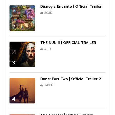
Disney’s Encanto | Official Trailer
303K
2
THE NUN II | OFFICIAL TRAILER
410K
3
Dune: Part Two | Official Trailer 2
243.1K
4