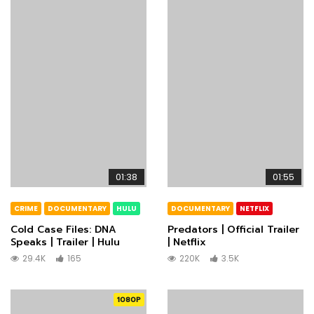
01:38
01:55
CRIME
DOCUMENTARY
HULU
DOCUMENTARY
NETFLIX
Cold Case Files: DNA
Predators | Official Trailer
Speaks | Trailer | Hulu
| Netflix
29.4K
165
220K
3.5K
1080P