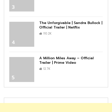
3
The Unforgivable | Sandra Bullock |
Official Trailer | Netflix
110.2K
4
A Million Miles Away – Official
Trailer | Prime Video
12.7K
5