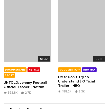
01:32
02:11
DOCUMENTARY
NETFLIX
DOCUMENTARY
HBO MAX
SPORT
DMX: Don’t Try to
Understand | Official
UNTOLD: Johnny Football |
Trailer | HBO
Official Teaser | Netflix
198.2K
3.3K
353.8K
2.7K