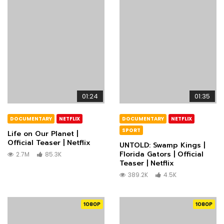
01:24
01:35
DOCUMENTARY
NETFLIX
DOCUMENTARY
NETFLIX
SPORT
Life on Our Planet |
Official Teaser | Netflix
UNTOLD: Swamp Kings |
Florida Gators | Official
2.7M
85.3K
Teaser | Netflix
389.2K
4.5K
1080P
1080P