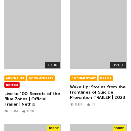
01:38
02:03
ADVENTURE
DOCUMENTARY
DOCUMENTARY
DRAMA
NETFLIX
Wake Up: Stories from the
Frontlines of Suicide
Live to 100: Secrets of the
Prevention TRAILER | 2023
Blue Zones | Official
Trailer | Netflix
6.6K
14
0.9M
8.2K
1080P
1080P