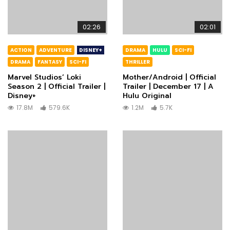
02:26
02:01
ACTION
ADVENTURE
DISNEY+
DRAMA
HULU
SCI-FI
DRAMA
FANTASY
SCI-FI
THRILLER
Marvel Studios’ Loki
Mother/Android | Official
Season 2 | Official Trailer |
Trailer | December 17 | A
Disney+
Hulu Original
17.8M
579.6K
1.2M
5.7K