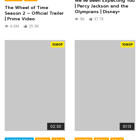
We’ve Been Expecting You
| Percy Jackson and the
The Wheel of Time
Olympians | Disney+
Season 2 – Official Trailer
| Prime Video
1M
37.7K
4.6M
25.9K
1080P
1080P
02:30
01:13