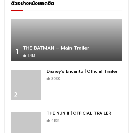
ตัวอย่างหนังยอดฮิต
THE BATMAN – Main Trailer
1
1.4M
Disney’s Encanto | Official Trailer
303K
2
THE NUN II | OFFICIAL TRAILER
410K