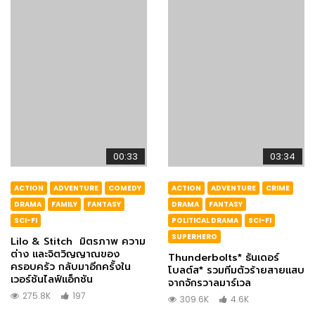
00:33
03:34
ACTION
ADVENTURE
COMEDY
ACTION
ADVENTURE
CRIME
DRAMA
FAMILY
FANTASY
DRAMA
FANTASY
SCI-FI
POLITICAL DRAMA
SCI-FI
SUPERHERO
Lilo & Stitch มิตรภาพ ความ
ต่าง และจิตวิญญาณของ
Thunderbolts* ธันเดอร์
ครอบครัว กลับมาอีกครั้งใน
โบลต์ส* รวมทีมตัวร้ายสายแสบ
เวอร์ชันไลฟ์แอ็กชัน
จากจักรวาลมาร์เวล
275.8K
197
309.6K
4.6K