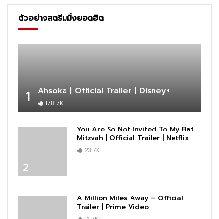
ตัวอย่างสตรีมมิ่งยอดฮิต
Ahsoka | Official Trailer | Disney+
1
178.7K
You Are So Not Invited To My Bat
Mitzvah | Official Trailer | Netflix
23.7K
2
A Million Miles Away – Official
Trailer | Prime Video
12.7K