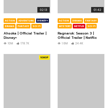
02:13
01:42
ACTION
ADVENTURE
DISNEY+
ACTION
DRAMA
FANTASY
DRAMA
FANTASY
SCI-FI
MYSTERY
NETFLIX
SCI-FI
Ahsoka | Official Trailer |
Ragnarok: Season 3 |
Disney+
Official Trailer | Netflix
10M
178.7K
1.6M
24.4K
1080P