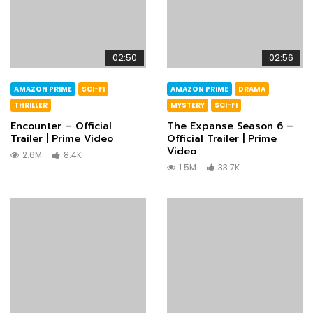
02:50
02:56
AMAZON PRIME
SCI-FI
AMAZON PRIME
DRAMA
THRILLER
MYSTERY
SCI-FI
Encounter – Official
The Expanse Season 6 –
Trailer | Prime Video
Official Trailer | Prime
Video
2.6M
8.4K
1.5M
33.7K