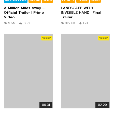
AMAZON PRIME
DRAMA
SCI-FI
COMEDY
DRAMA
SCI-FI
A Million Miles Away –
LANDSCAPE WITH
Official Trailer | Prime
INVISIBLE HAND | Final
Video
Trailer
9.5M
12.7K
322.6K
1.2K
1080P
1080P
00:31
02:29