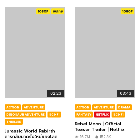
1080P
ซับไทย
1080P
02:23
03:43
ACTION
ADVENTURE
ACTION
ADVENTURE
DRAMA
DINOSAUR ADVENTURE
SCI-FI
FANTASY
NETFLIX
SCI-FI
THRILLER
Rebel Moon | Official
Teaser Trailer | Netflix
Jurassic World Rebirth
การกลับมาครั้งใหม่ของโลก
16.7M
152.3K