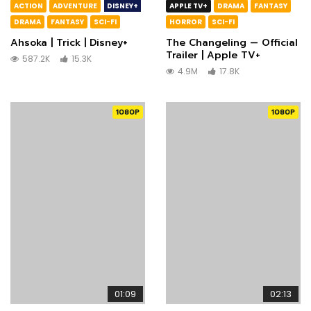
ACTION
ADVENTURE
DISNEY+
APPLE TV+
DRAMA
FANTASY
DRAMA
FANTASY
SCI-FI
HORROR
SCI-FI
Ahsoka | Trick | Disney+
The Changeling — Official
Trailer | Apple TV+
587.2K
15.3K
4.9M
17.8K
1080P
1080P
01:09
02:13