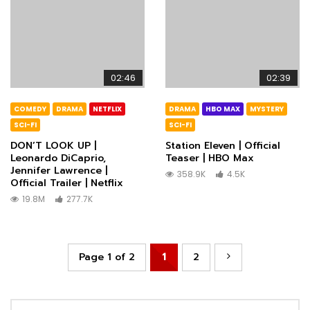
02:46
02:39
COMEDY
DRAMA
NETFLIX
DRAMA
HBO MAX
MYSTERY
SCI-FI
SCI-FI
DON’T LOOK UP |
Station Eleven | Official
Leonardo DiCaprio,
Teaser | HBO Max
Jennifer Lawrence |
358.9K
4.5K
Official Trailer | Netflix
19.8M
277.7K
Page 1 of 2
1
2