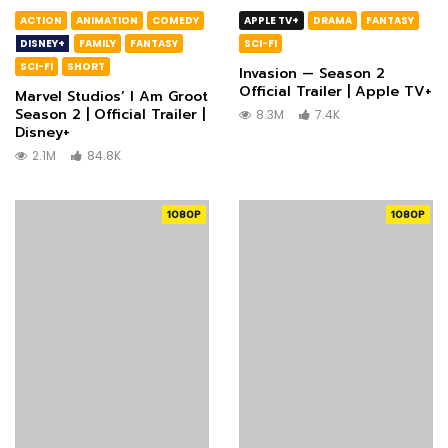
ACTION
ANIMATION
COMEDY
APPLE TV+
DRAMA
FANTASY
DISNEY+
FAMILY
FANTASY
SCI-FI
SCI-FI
SHORT
Invasion — Season 2
Official Trailer | Apple TV+
Marvel Studios’ I Am Groot
Season 2 | Official Trailer |
8.3M
7.4K
Disney+
2.1M
84.8K
1080P
1080P