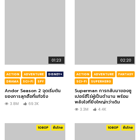
01:23
02:20
ACTION
ADVENTURE
DISNEY+
ACTION
ADVENTURE
FANTASY
DRAMA
SCI-FI
SPY
SCI-FI
SUPERHERO
Andor Season 2 จุดเริ่มต้น
Superman การกลับมาของซู
ของการลุกฮือที่แท้จริง
เปอร์ฮีโร่ผู้เป็นตำนาน พร้อม
พลังใจที่ยิ่งใหญ่กว่าเดิม
3.8M
69.3K
3.3M
4.4K
1080P
ซับไทย
1080P
ซับไทย