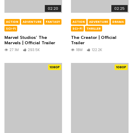
02:20
02:25
ACTION
ADVENTURE
FANTASY
ACTION
ADVENTURE
DRAMA
SCI-FI
SCI-FI
THRILLER
Marvel Studios’ The
The Creator | Official
Marvels | Official Trailer
Trailer
27.1M
293.5K
18M
122.2K
1080P
1080P