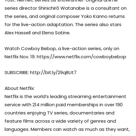
series director Shinichirō Watanabe is a consultant on
the series, and original composer Yoko Kanno returns
Makoto Asanuma
for the live-action adaptation. The series also stars
PRODUCTION
Alex Hassell and Elena Satine.
Watch Cowboy Bebop, a live-action series, only on
Masayuki Ozaki
Netflix Nov. 19. https://www.netflix.com/cowboybebop
PRODUCTION
SUBSCRIBE: http://bit.ly/29qBUt7
Shin Sasaki
About Netflix:
PRODUCTION
Netflix is the world’s leading streaming entertainment
service with 214 million paid memberships in over 190
countries enjoying TV series, documentaries and
Tim Coddington
feature films across a wide variety of genres and
PRODUCTION
languages. Members can watch as much as they want,