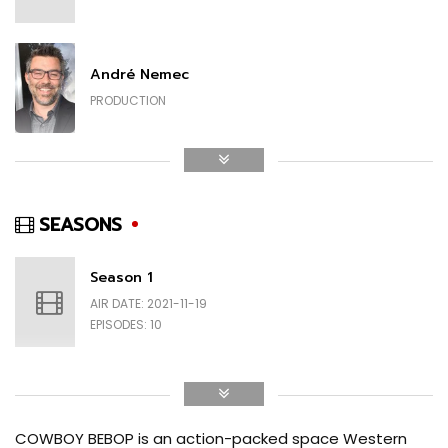
André Nemec
Alex Hassell
PRODUCTION
VICIOUS
Michael Katleman
PRODUCTION
SEASONS
Season 1
Tetsu Fujimura
AIR DATE: 2021-11-19
PRODUCTION
EPISODES: 10
Becky Clements
PRODUCTION
COWBOY BEBOP is an action-packed space Western