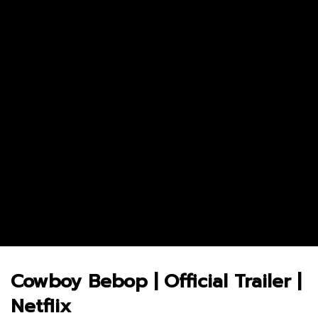
Andor Season 2 จุดเริ่มต้นของการ
The Bondsman นักล่าปี
ลุกฮือที่แท้จริง
จากนรก
3.8M
69.3K
0
5.2M
29.2K
0
Cowboy Bebop | Official Trailer |
Netflix