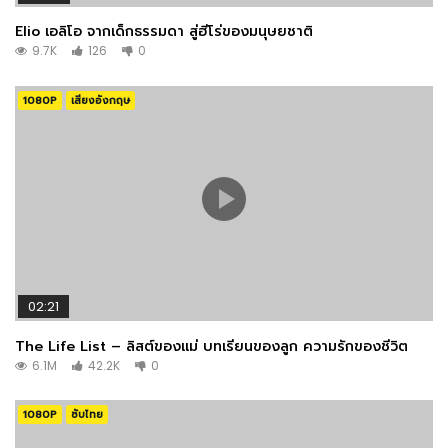
Elio เอลิโอ จากเด็กธรรมดา สู่ฮีโร่ของมนุษยชาติ
9.7K
126
0
1080P
เสียงอังกฤษ
02:21
The Life List – ลิสต์ของแม่ บทเรียนของลูก ความรักของชีวิต
6.1M
42.2K
0
1080P
ซับไทย