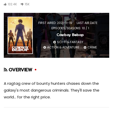
132.4K
15K
FIRST AIRED: 2021-11-19
LAST AIR DATE:
EPISODES/SEASONS: 10 / 1
Cowboy Bebop
SCI-FI & FANTASY
ACTION & ADVENTURE
CRIME
OVERVIEW
A ragtag crew of bounty hunters chases down the
galaxy's most dangerous criminals. They'll save the
world... for the right price.