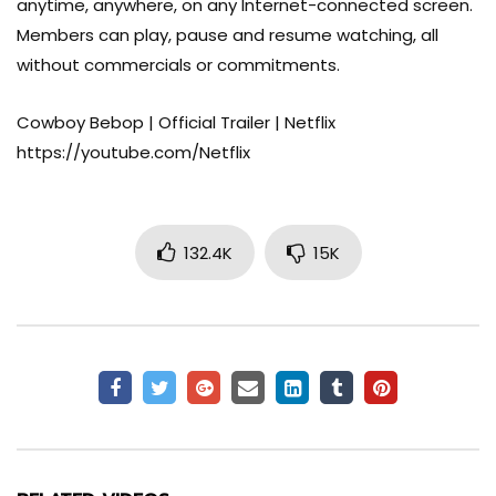
anytime, anywhere, on any Internet-connected screen.
Members can play, pause and resume watching, all
Matthew Weinberg
without commercials or commitments.
PRODUCTION
Cowboy Bebop | Official Trailer | Netflix
https://youtube.com/Netflix
Christopher L. Yost
PRODUCTION
132.4K
15K
Shinichiro Watanabe
PRODUCTION