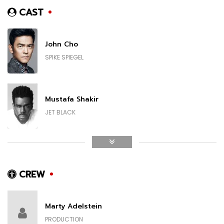
CAST
John Cho
SPIKE SPIEGEL
Mustafa Shakir
JET BLACK
Daniella Pineda
FAYE VALENTINE
CREW
Marty Adelstein
Elena Satine
PRODUCTION
JULIA