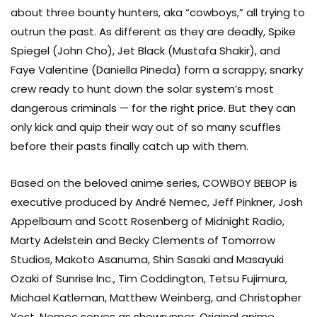
about three bounty hunters, aka “cowboys,” all trying to
outrun the past. As different as they are deadly, Spike
Jeff Pinkner
Spiegel (John Cho), Jet Black (Mustafa Shakir), and
PRODUCTION
Faye Valentine (Daniella Pineda) form a scrappy, snarky
crew ready to hunt down the solar system’s most
dangerous criminals — for the right price. But they can
Yoko Kanno
only kick and quip their way out of so many scuffles
SOUND
before their pasts finally catch up with them.
Based on the beloved anime series, COWBOY BEBOP is
executive produced by André Nemec, Jeff Pinkner, Josh
Josh Appelbaum
Appelbaum and Scott Rosenberg of Midnight Radio,
PRODUCTION
Marty Adelstein and Becky Clements of Tomorrow
Studios, Makoto Asanuma, Shin Sasaki and Masayuki
Ozaki of Sunrise Inc., Tim Coddington, Tetsu Fujimura,
Scott Rosenberg
Michael Katleman, Matthew Weinberg, and Christopher
PRODUCTION
Yost. Nemec serves as showrunner. Original anime