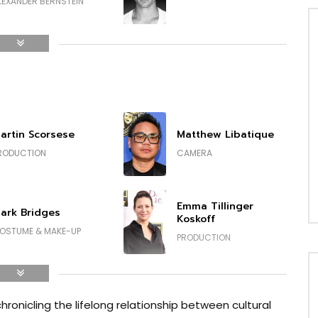
LEXANDER BERNSTEIN
ideon Glick
Miriam Shor
CYNTHIA O'NEAL
artin Scorsese
Matthew Libatique
scar Pavlo
Mallory Portnoy
RODUCTION
CAMERA
LAUDIO ARRAU
BETTY COMDEN
Emma Tillinger
ark Bridges
Koskoff
OSTUME & MAKE-UP
PRODUCTION
radley Cooper
Bradley Cooper
hronicling the lifelong relationship between cultural
IRECTING
PRODUCTION