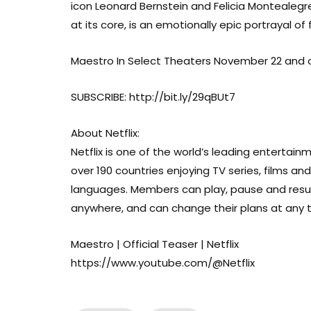
icon Leonard Bernstein and Felicia Montealegre 
at its core, is an emotionally epic portrayal of 
Todd Phillips
S
Maestro In Select Theaters November 22 and o
PRODUCTION
E
SUBSCRIBE: http://bit.ly/29qBUt7
Carla Raij
K
About Netflix:
PRODUCTION
C
Netflix is one of the world’s leading entertain
over 190 countries enjoying TV series, films a
languages. Members can play, pause and res
Rena DeAngelo
D
anywhere, and can change their plans at any 
ART
A
Maestro | Official Teaser | Netflix
https://www.youtube.com/@Netflix
Josh Singer
A
WRITING
D