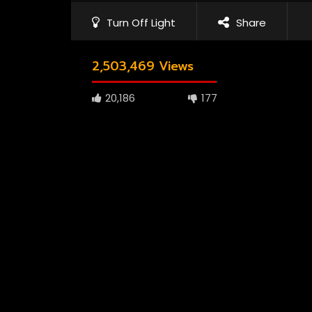
Turn Off Light
Share
2,503,469 Views
20,186
177
1080P
ซับไทย
เสียงอังกฤษ
1080P
เส
01:23
02:55
Andor Season 2 จุดเริ่มต้นของการ
The Bonds
ลุกฮือที่แท้จริง
จากนรก
3.8M
69.3K
0
5.2M