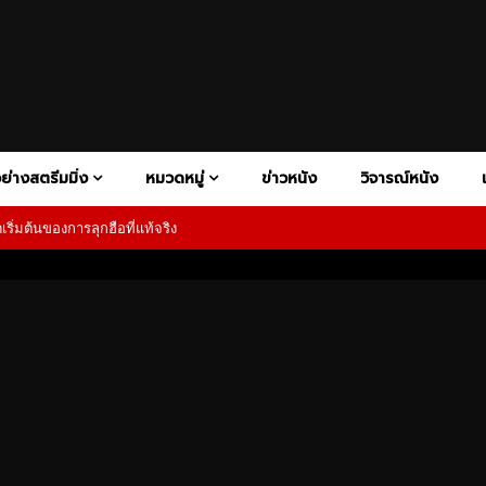
ย่างสตรีมมิ่ง
หมวดหมู่
ข่าวหนัง
วิจารณ์หนัง
ิ่มต้นของการลุกฮือที่แท้จริง
V+
ATION
DISNEY+
BIOGRAPHY
HBO MAX
COMEDY
HULU
CONSPIRACY THRILER
NETFLIX
PAR
FAMILY
FANTASY
HISTORY
HORROR
MOTORSP
1080P
RAMA
PSYCHOLOGICAL HORROR
PSYCHOLOGICAL THRILLER
Y
SUPERHERO
SUPERNATURAL HORROR
THRILLER
เสียงอังกฤษ
1080P
ซับไทย
02:27