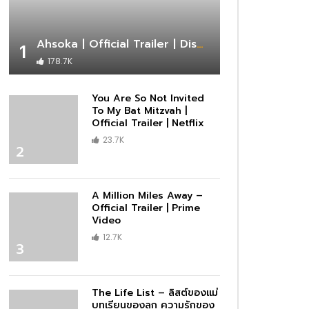
Ahsoka | Official Trailer | Disney+
1
178.7K
You Are So Not Invited
To My Bat Mitzvah |
Official Trailer | Netflix
23.7K
2
A Million Miles Away –
Official Trailer | Prime
Video
12.7K
3
The Life List – ลิสต์ของแม่
บทเรียนของลูก ความรักของ