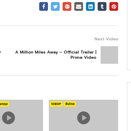
. Scott Sakamoto
Kevin Ritter
AMERA
COSTUME & MAKE-UP
Next Video
ori McCoy-Bell
Sian Grigg
r
A Million Miles Away – Official Trailer |
Prime Video
OSTUME & MAKE-UP
COSTUME & MAKE-UP
uncan Jarman
Michelle Tesoro
OSTUME & MAKE-UP
EDITING
ังกฤษ
1080P
ซับไทย
anthus Valan
Michele Ziegler
IRECTING
DIRECTING