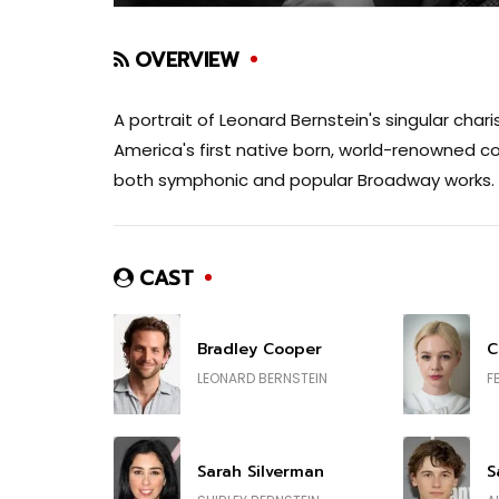
OVERVIEW
A portrait of Leonard Bernstein's singular cha
America's first native born, world-renowned c
both symphonic and popular Broadway works.
CAST
Bradley Cooper
C
LEONARD BERNSTEIN
F
Sarah Silverman
S