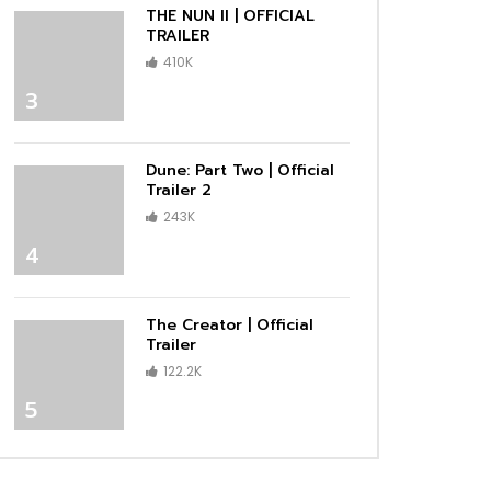
THE NUN II | OFFICIAL
TRAILER
410K
3
Dune: Part Two | Official
Trailer 2
243K
4
The Creator | Official
Trailer
122.2K
5