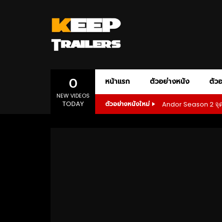
0
หน้าแรก
ตัวอย่างหนัง
ตัวอ
NEW VIDEOS
TODAY
Andor Season 2 จุดเร
ตัวอย่างหนังใหม่
AMAZON PRIME
ACTION
ADVENTURE
AMC+
APPLE T
ANIM
DOCUMENTARY
DRAMA
1080P
เสียงอังกฤษ
1080P
ONE-PERSON ARMY ACTION
POLITICAL D
SLASHER HORROR
SPORT
SP
1080P
ซับไทย
เสียงอังกฤษ
1080P
02:55
01:28