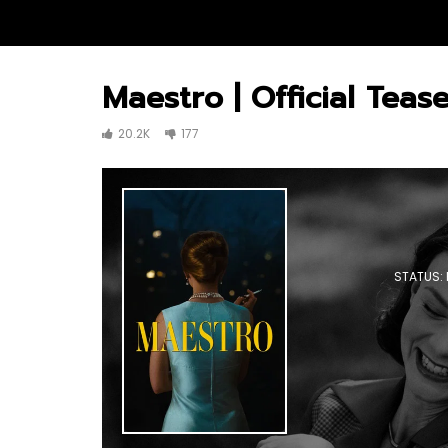
Maestro | Official Tease
20.2K
177
STATUS: