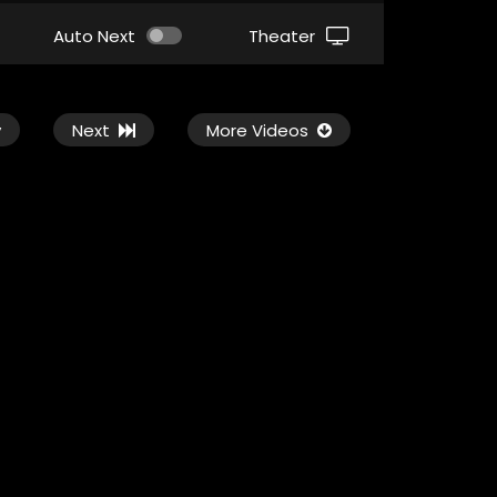
Auto Next
Theater
v
Next
More Videos
1080P
ซับไทย
1080P
เสียงอังกฤษ
02:14
02:21
ม่
Elio เอลิโอ จากเด็กธรรมดา สู่ฮีโร่ของ
The Life List – ลิสต
มนุษยชาติ
ของลูก ความรักของชี
9.7K
126
0
6.1M
42.2K