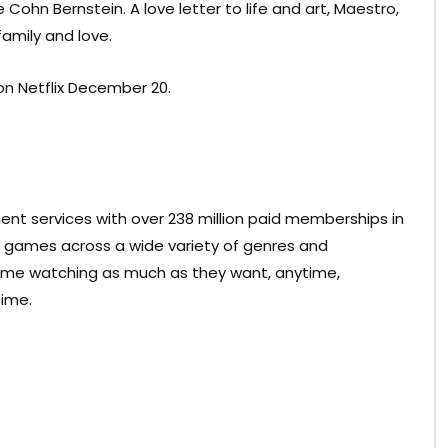
Cohn Bernstein. A love letter to life and art, Maestro,
family and love.
tefan Sonnenfeld
Fred Berner
n Netflix December 20.
DITING
PRODUCTION
ay Georgiou
Christopher Place
OSTUME & MAKE-UP
CREW
ment services with over 238 million paid memberships in
nd games across a wide variety of genres and
ume watching as much as they want, anytime,
Kristie Macosko
eborah Jensen
time.
Krieger
RT
PRODUCTION
lexandra Torterotot
Samantha MacIvor
IRECTING
CREW