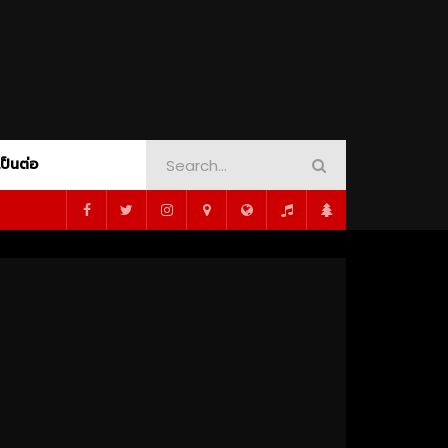
เป็นต่อ
AMOUNT+
CRIME
PEACOCK
DINOSAUR ADVENTURE
SHOWTIME
ORT
MUSICAL
MYSTERY
1080P
PSYCHOLOGY
ROMANCE
SCI-FI
WAR
WESTERN
WHODUNNIT
1080P
ซับไทย
02:16