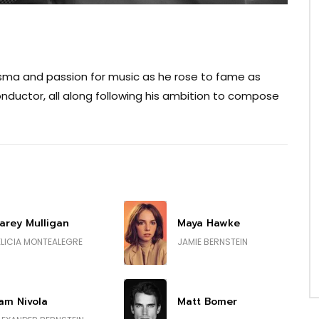
risma and passion for music as he rose to fame as
onductor, all along following his ambition to compose
arey Mulligan
Maya Hawke
ELICIA MONTEALEGRE
JAMIE BERNSTEIN
am Nivola
Matt Bomer