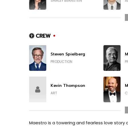
SHIRLEY BERNSTEIN
A
Michael Urie
G
CREW
Steven Spielberg
M
William Hill
O
PRODUCTION
P
JOSEPH
C
Kevin Thompson
M
ART
C
Bradley Cooper
B
Maestro is a towering and fearless love story c
WRITING
D