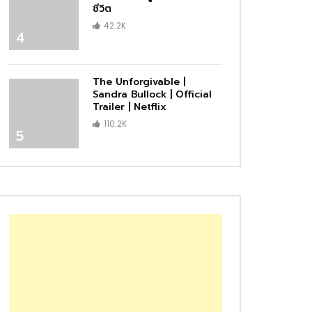
ชีวิต
42.2K
4
The Unforgivable |
Sandra Bullock | Official
Trailer | Netflix
110.2K
5