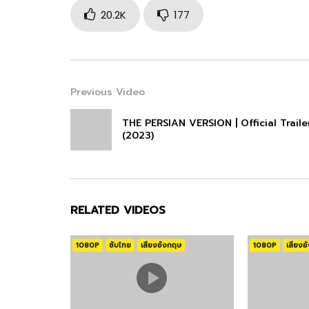
20.2K
177
Kate Edwards
P
COSTUME & MAKE-UP
C
Previous Video
Ryan Heck
L
THE PERSIAN VERSION | Official Traile
(2023)
ART
C
Steven Morrow
D
RELATED VIDEOS
SOUND
C
1080P
ซับไทย
เสียงอังกฤษ
1080P
เสียงอ
Aurelia Winborn
X
CAMERA
D