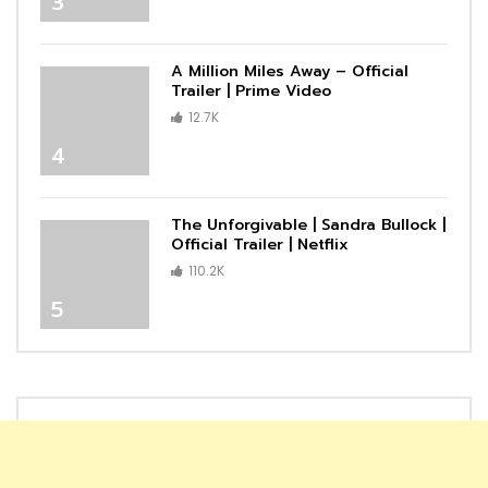
3
A Million Miles Away – Official
Trailer | Prime Video
12.7K
4
The Unforgivable | Sandra Bullock |
Official Trailer | Netflix
110.2K
5