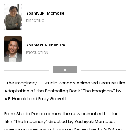
Yoshiyuki Momose
Riisa Naka
DIRECTING
EMILY (VOICE)
Yoshiaki Nishimura
Takayuki Yamada
PRODUCTION
JINZAN (VOICE)
Kenichi Konishi
Atsuko Takahata
“The Imaginary” – Studio Ponoc’s Animated Feature Film
VISUAL EFFECTS
DOWNBEAT GRANDMA (VOICE)
Adaptation of the Bestselling Book “The Imaginary” by
A.F. Harrold and Emily Gravett
A. F. Harrold
Issey Ogata
From Studio Ponoc comes the new animated feature
WRITING
MR. BUNTING (VOICE)
film “The Imaginary” directed by Yoshiyuki Momose,
opening in cinemas in Japan on December 15, 2023, and