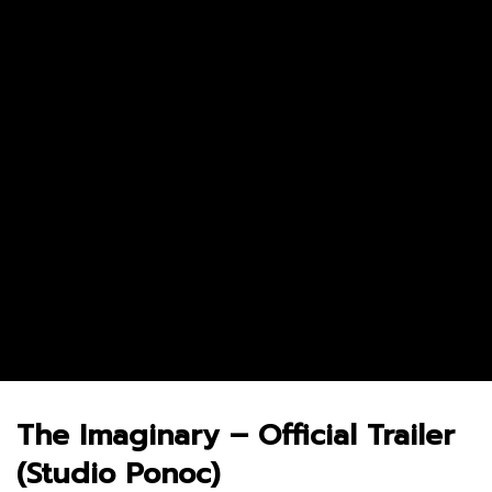
Andor Season 2 จุดเริ่มต้นของการ
The Unbreakable Boy เ
ลุกฮือที่แท้จริง
แพ้ กับเรื่องจริงที่อบอุ่นหั
น้ำตา
3.8M
69.3K
0
3.4K
12
0
The Imaginary – Official Trailer
(Studio Ponoc)