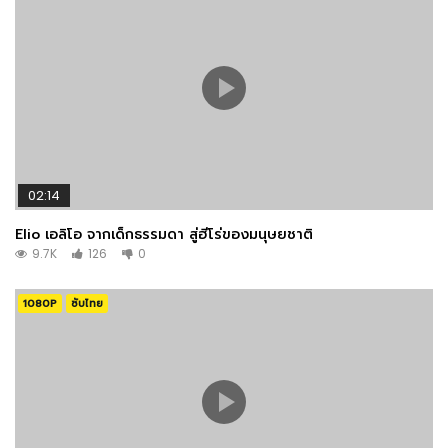
02:14
Elio เอลิโอ จากเด็กธรรมดา สู่ฮีโร่ของมนุษยชาติ
9.7K
126
0
1080P
ซับไทย