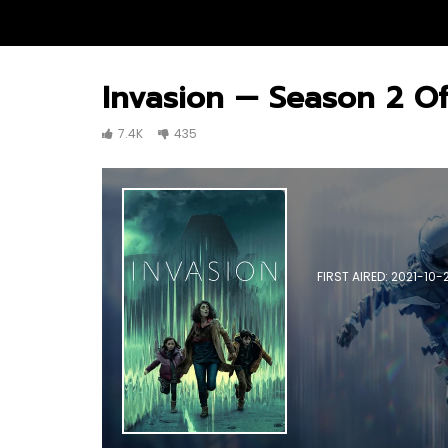
Invasion — Season 2 Off
7.4K
435
FIRST AIRED: 2021-10-