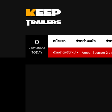
0
หน้าแรก
ตัวอย่างหนัง
ตัวอ
NEW VIDEOS
TODAY
Andor Season 2 จุดเร
ตัวอย่างหนังใหม่
AMAZON PRIME
ACTION
ADVENTURE
AMC+
APPLE T
ANIM
DOCUMENTARY
DRAMA
1080P
เสียงอังกฤษ
1080P
ONE-PERSON ARMY ACTION
POLITICAL D
SLASHER HORROR
SPORT
SP
1080P
ซับไทย
เสียงอังกฤษ
1080P
02:55
01:28