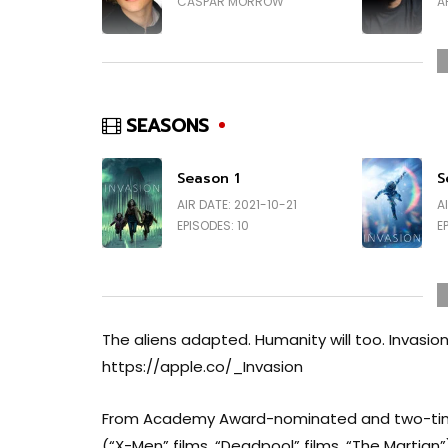
CASPAR MORROW
A
Tara Moayedi
I
SARAH MALIK
J
SEASONS
Season 1
S
AIR DATE: 2021-10-21
A
EPISODES: 10
E
The aliens adapted. Humanity will too. Invasi
https://apple.co/_Invasion
From Academy Award-nominated and two-ti
(“X-Men” films, “Deadpool” films, “The Martian