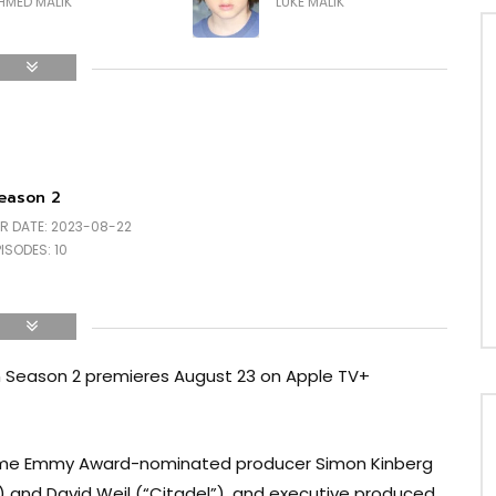
HMED MALIK
LUKE MALIK
ndia Brown
Daisuke Tsuji
AMILA HUSTON
KAITO KAWAGUCHI
eason 2
IR DATE: 2023-08-22
PISODES: 10
on Season 2 premieres August 23 on Apple TV+
me Emmy Award-nominated producer Simon Kinberg
”) and David Weil (“Citadel”), and executive produced