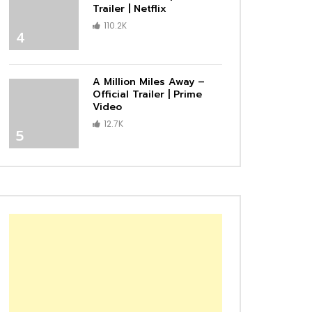
Trailer | Netflix
110.2K
4
A Million Miles Away –
Official Trailer | Prime
Video
12.7K
5