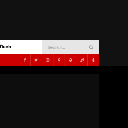
เป็นต่อ
AMOUNT+
CRIME
PEACOCK
DINOSAUR ADVENTURE
SHOWTIME
ORT
MUSICAL
MYSTERY
1080P
PSYCHOLOGY
ROMANCE
SCI-FI
WAR
WESTERN
WHODUNNIT
1080P
ซับไทย
02:16