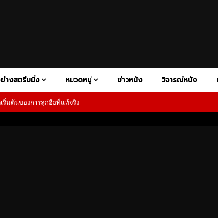
ย่างสตรีมมิ่ง
หมวดหมู่
ข่าวหนัง
วิจารณ์หนัง
ิ่มต้นของการลุกฮือที่แท้จริง
V+
ATION
DISNEY+
BIOGRAPHY
HBO MAX
COMEDY
HULU
CONSPIRACY THRILER
NETFLIX
PAR
FAMILY
FANTASY
HISTORY
HORROR
MOTORSP
1080P
RAMA
PSYCHOLOGICAL HORROR
PSYCHOLOGICAL THRILLER
Y
SUPERHERO
SUPERNATURAL HORROR
THRILLER
เสียงอังกฤษ
1080P
ซับไทย
02:27