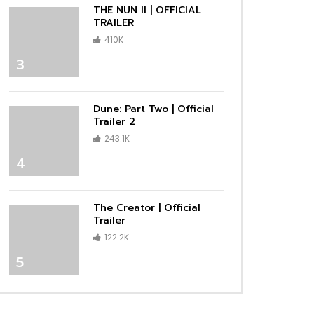
THE NUN II | OFFICIAL
TRAILER
410K
3
Dune: Part Two | Official
Trailer 2
243.1K
4
The Creator | Official
Trailer
122.2K
5