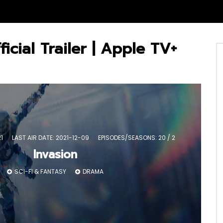
icial Trailer | Apple TV+
21
LAST AIR DATE: 2021-12-09
EPISODES/SEASONS: 20 / 2
Invasion
SCI-FI & FANTASY
DRAMA