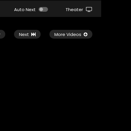
Auto Next
Theater
v
Next
More Videos
1080P
ซับไทย
1080P
เสียงอังกฤษ
02:14
02:21
ม่
Elio เอลิโอ จากเด็กธรรมดา สู่ฮีโร่ของ
The Life List – ลิสต
มนุษยชาติ
ของลูก ความรักของชี
9.7K
126
0
6.1M
42.2K