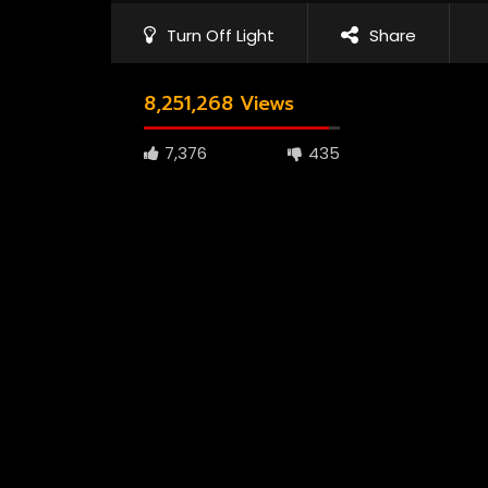
Turn Off Light
Share
8,251,268 Views
7,376
435
1080P
ซับไทย
เสียงอังกฤษ
1080P
เส
01:23
02:55
Andor Season 2 จุดเริ่มต้นของการ
The Bonds
ลุกฮือที่แท้จริง
จากนรก
3.8M
69.3K
0
5.2M