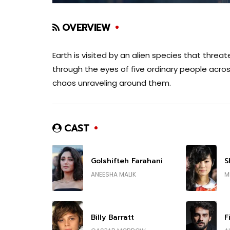
OVERVIEW
Earth is visited by an alien species that threa
through the eyes of five ordinary people acro
chaos unraveling around them.
CAST
Golshifteh Farahani
S
ANEESHA MALIK
M
Billy Barratt
F