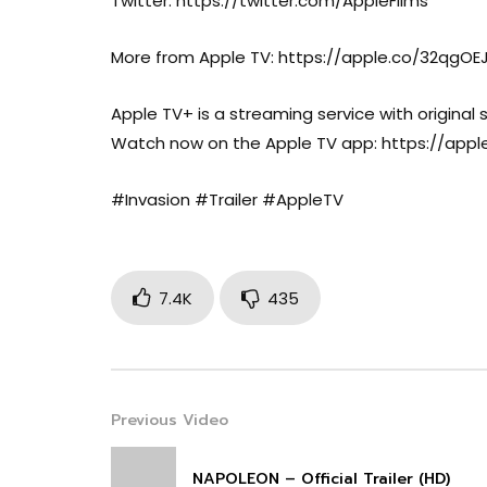
Twitter: https://twitter.com/AppleFilms
More from Apple TV: https://apple.co/32qgOE
Apple TV+ is a streaming service with original 
Watch now on the Apple TV app: https://appl
#Invasion #Trailer #AppleTV
7.4K
435
Previous Video
NAPOLEON – Official Trailer (HD)