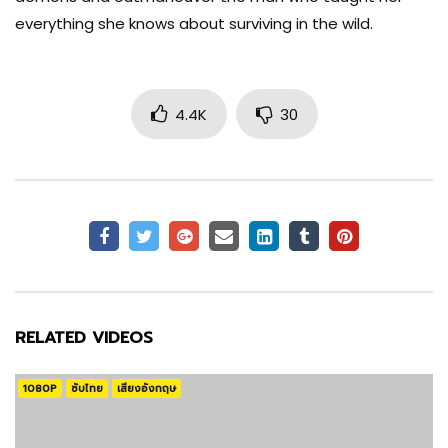
COSTUME & MAKE-UP
everything she knows about surviving in the wild.
Michelle Côté
4.4K
30
COSTUME & MAKE-UP
Michelle Côté
COSTUME & MAKE-UP
Samuel J. Brown
RELATED VIDEOS
PRODUCTION
1080P
ซับไทย
เสียงอังกฤษ
John Friedberg
PRODUCTION