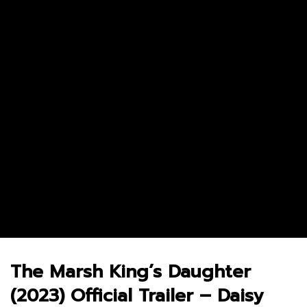
Andor Season 2 จุดเริ่มต้นของการ
The Bondsman นักล่าปี
ลุกฮือที่แท้จริง
จากนรก
3.8M
69.3K
0
5.2M
29.2K
0
The Marsh King’s Daughter
(2023) Official Trailer – Daisy