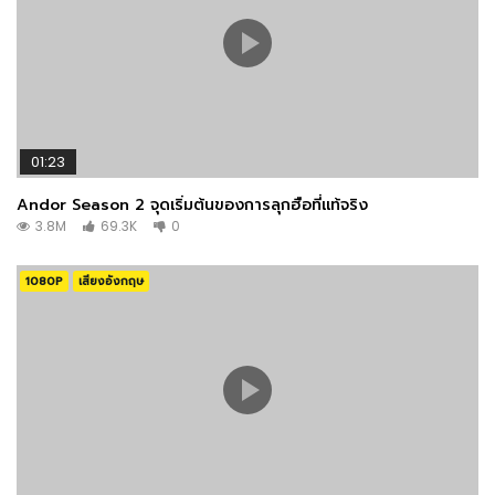
Adam Fogelson
PRODUCTION
01:23
Andor Season 2 จุดเริ่มต้นของการลุกฮือที่แท้จริง
Brendan Adam-Zwelling
3.8M
69.3K
0
CAMERA
1080P
เสียงอังกฤษ
Lukas Press
COSTUME & MAKE-UP
Elle Smith
WRITING