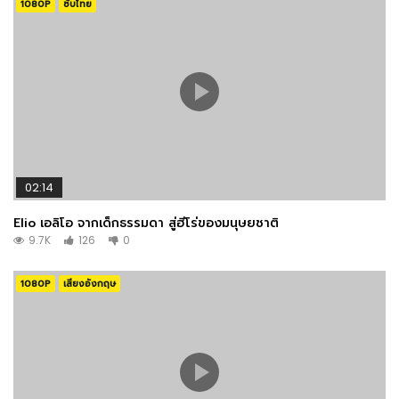
1080P
ซับไทย
Cliff Roberts
PRODUCTION
Faye Crasto
COSTUME & MAKE-UP
02:14
Elio เอลิโอ จากเด็กธรรมดา สู่ฮีโร่ของมนุษยชาติ
9.7K
126
0
Karen Dionn
WRITING
1080P
เสียงอังกฤษ