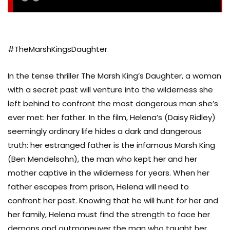
PRODUCTION
#TheMarshKingsDaughter
Jordan Samuel
COSTUME & MAKE-UP
In the tense thriller The Marsh King’s Daughter, a woman
with a secret past will venture into the wilderness she
left behind to confront the most dangerous man she’s
Jordan Samuel
ever met: her father. In the film, Helena’s (Daisy Ridley)
COSTUME & MAKE-UP
seemingly ordinary life hides a dark and dangerous
truth: her estranged father is the infamous Marsh King
(Ben Mendelsohn), the man who kept her and her
Teddy Schwarzman
mother captive in the wilderness for years. When her
PRODUCTION
father escapes from prison, Helena will need to
confront her past. Knowing that he will hunt for her and
her family, Helena must find the strength to face her
Michelle Côté
demons and outmaneuver the man who taught her