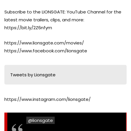
Joey Carson
CREW
MARIGOLD PELLETIER
Subscribe to the LIONSGATE: YouTube Channel for the
latest movie trailers, clips, and more:
https://bit.ly/2Z6nfym
Robert Simonds
PRODUCTION
https://www.lionsgate.com/movies/
https://www.facebook.com/lionsgate
Keith Redmon
PRODUCTION
Tweets by Lionsgate
Mark L. Smith
https://www.instagram.com/lionsgate/
WRITING
@lionsgate
Mark L. Smith