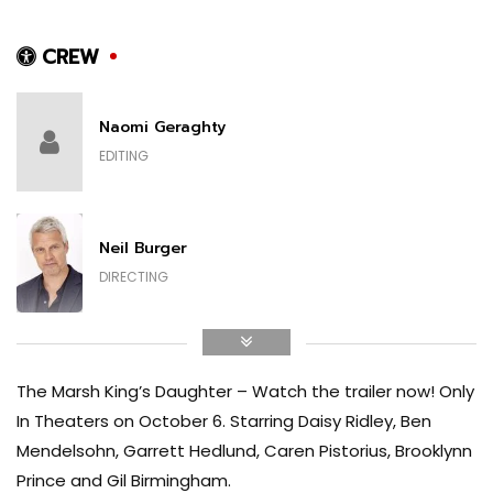
Garrett Hedlund
STEPHEN PELLETIER
CREW
Naomi Geraghty
Caren Pistorius
EDITING
BETH ERIKSSON
Neil Burger
Brooklynn Prince
DIRECTING
YOUNG HELENA
Tim Grimes
Gil Birmingham
The Marsh King’s Daughter – Watch the trailer now! Only
ART
CLARK
In Theaters on October 6. Starring Daisy Ridley, Ben
Mendelsohn, Garrett Hedlund, Caren Pistorius, Brooklynn
Prince and Gil Birmingham.
Alwin H. Küchler