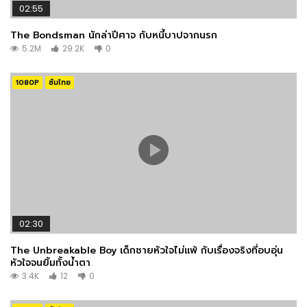
02:55
The Bondsman นักล่าปีศาจ กับหนี้บาปจากนรก
5.2M
29.2K
0
Charles Miller
PRODUCTION
1080P
ซับไทย
Anthony Veilleux
COSTUME & MAKE-UP
Michael Heimler
PRODUCTION
02:30
The Unbreakable Boy เด็กชายหัวใจไม่แพ้ กับเรื่องจริงที่อบอุ่น
หัวใจจนยิ้มทั้งน้ำตา
3.4K
12
0
James Dardenne
ART