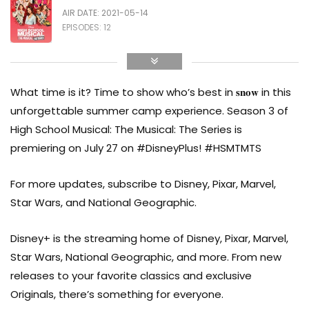
AIR DATE: 2021-05-14
EMMY
EPISODES: 12
Season 3
AIR DATE: 2022-07-27
What time is it? Time to show who’s best in 𝐬𝐧𝐨𝐰 in this
EPISODES: 8
unforgettable summer camp experience. Season 3 of
High School Musical: The Musical: The Series is
Season 4
premiering on July 27 on #DisneyPlus! #HSMTMTS
AIR DATE: 2023-08-09
EPISODES: 8
For more updates, subscribe to Disney, Pixar, Marvel,
Star Wars, and National Geographic.
Disney+ is the streaming home of Disney, Pixar, Marvel,
Star Wars, National Geographic, and more. From new
releases to your favorite classics and exclusive
Originals, there’s something for everyone.