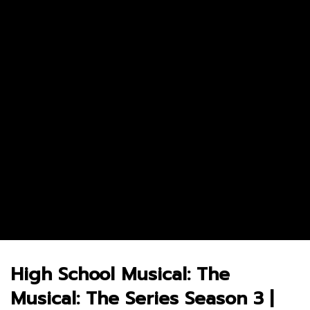
Andor Season 2 จุดเริ่มต้นของการ
The Bondsman นักล่าปี
ลุกฮือที่แท้จริง
จากนรก
3.8M
69.3K
0
5.2M
29.2K
0
High School Musical: The
Musical: The Series Season 3 |