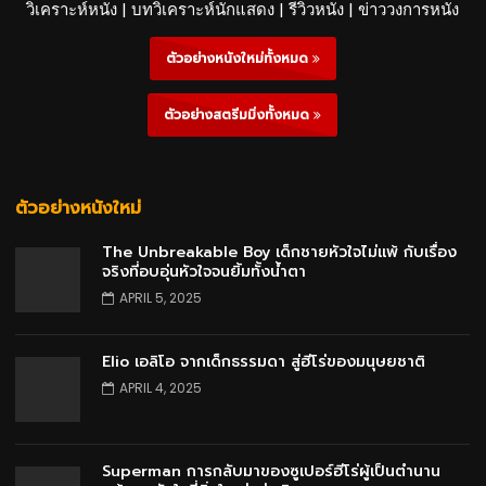
วิเคราะห์หนัง | บทวิเคราะห์นักแสดง | รีวิวหนัง | ข่าววงการหนัง
ตัวอย่างหนังใหม่ทั้งหมด
ตัวอย่างสตรีมมิ่งทั้งหมด
ตัวอย่างหนังใหม่
The Unbreakable Boy เด็กชายหัวใจไม่แพ้ กับเรื่อง
จริงที่อบอุ่นหัวใจจนยิ้มทั้งน้ำตา
APRIL 5, 2025
Elio เอลิโอ จากเด็กธรรมดา สู่ฮีโร่ของมนุษยชาติ
APRIL 4, 2025
Superman การกลับมาของซูเปอร์ฮีโร่ผู้เป็นตำนาน