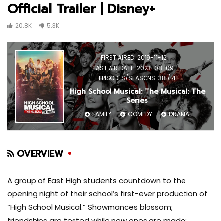
Official Trailer | Disney+
20.8K
5.3K
FIRST AIRED: 2019-11-12
LAST AIR DATE: 2023-08-09
EPISODES/SEASONS: 38 / 4
High School Musical: The Musical: The
Series
FAMILY
COMEDY
DRAMA
OVERVIEW
A group of East High students countdown to the
opening night of their school’s first-ever production of
“High School Musical.” Showmances blossom;
friendships are tested while new ones are made;