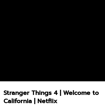
Andor Season 2 จุดเริ่มต้นของการ
The Bondsman นักล่าปี
ลุกฮือที่แท้จริง
จากนรก
3.8M
69.3K
0
5.2M
29.2K
0
Stranger Things 4 | Welcome to
California | Netflix