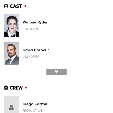
CAST
Winona Ryder
JOYCE BYERS
David Harbour
JIM HOPPER
Finn Wolfhard
MIKE WHEELER
CREW
Diego Garzon
Millie Bobby Brown
PRODUCTION
ELEVEN