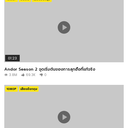
Joe Keery
STEVE HARRINGTON
Priah Ferguson
ERICA SINCLAIR
01:23
Andor Season 2 จุดเริ่มต้นของการลุกฮือที่แท้จริง
3.8M
69.3K
0
Maya Hawke
ROBIN BUCKLEY
1080P
เสียงอังกฤษ
Dinarte de Freitas
FAIR WORKER