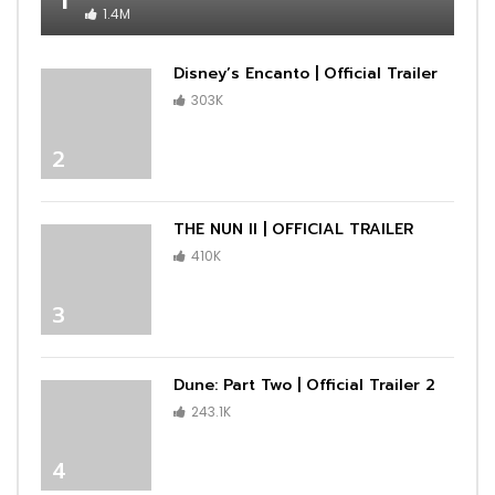
1.4M
Disney’s Encanto | Official Trailer
303K
2
THE NUN II | OFFICIAL TRAILER
410K
3
Dune: Part Two | Official Trailer 2
243.1K
4