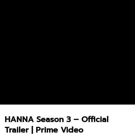
Andor Season 2 จุดเริ่มต้นของการ
The Bondsman นักล่าปี
ลุกฮือที่แท้จริง
จากนรก
3.8M
69.3K
0
5.2M
29.2K
0
HANNA Season 3 – Official
Trailer | Prime Video