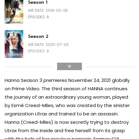
Season 1
Ray Liotta
AIR DATE: 2019-03-28
GORDON EVANS
EPISODES: 8
Season 2
AIR DATE: 2020-07-03
EPISODES: 8
Season 3
AIR DATE: 2021-11-23
Hanna Season 3 premieres November 24, 2021 globally
EPISODES: 6
on Prime Video. The third season of HANNA continues
the journey of an extraordinary young woman, played
by Esmé Creed-Miles, who was created by the sinister
organization Utrax and trained to be an assassin.
Hanna (Creed-Miles) is now secretly trying to destroy
Utrax from the inside and free herself from its grasp
with the help of her previous nemesis, former-CIA