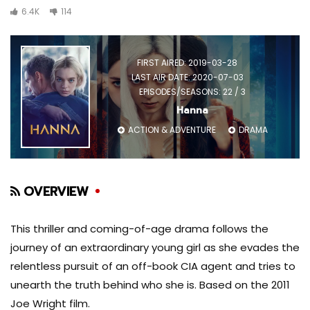
6.4K
114
FIRST AIRED: 2019-03-28
LAST AIR DATE: 2020-07-03
EPISODES/SEASONS: 22 / 3
Hanna
ACTION & ADVENTURE
DRAMA
OVERVIEW
This thriller and coming-of-age drama follows the
journey of an extraordinary young girl as she evades the
relentless pursuit of an off-book CIA agent and tries to
unearth the truth behind who she is. Based on the 2011
Joe Wright film.