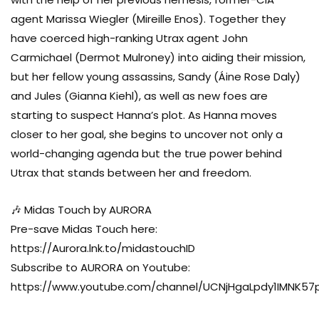
agent Marissa Wiegler (Mireille Enos). Together they
have coerced high-ranking Utrax agent John
Carmichael (Dermot Mulroney) into aiding their mission,
but her fellow young assassins, Sandy (Áine Rose Daly)
and Jules (Gianna Kiehl), as well as new foes are
starting to suspect Hanna’s plot. As Hanna moves
closer to her goal, she begins to uncover not only a
world-changing agenda but the true power behind
Utrax that stands between her and freedom.
🎶 Midas Touch by AURORA
Pre-save Midas Touch here:
https://Aurora.lnk.to/midastouchID
Subscribe to AURORA on Youtube:
https://www.youtube.com/channel/UCNjHgaLpdy1IMNK57p