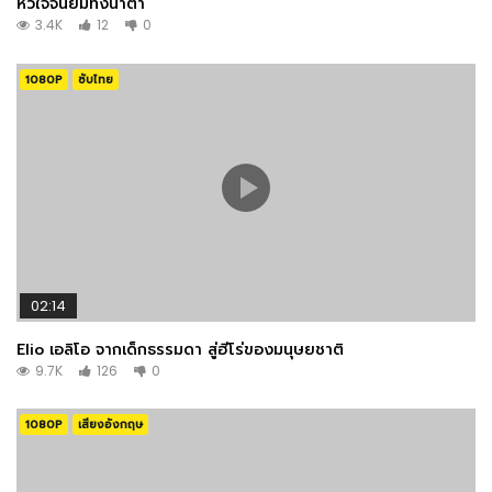
หัวใจจนยิ้มทั้งน้ำตา
3.4K
12
0
1080P
ซับไทย
02:14
Elio เอลิโอ จากเด็กธรรมดา สู่ฮีโร่ของมนุษยชาติ
9.7K
126
0
1080P
เสียงอังกฤษ